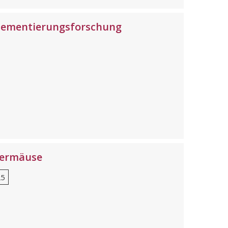
plementierungsforschung
edermäuse
25