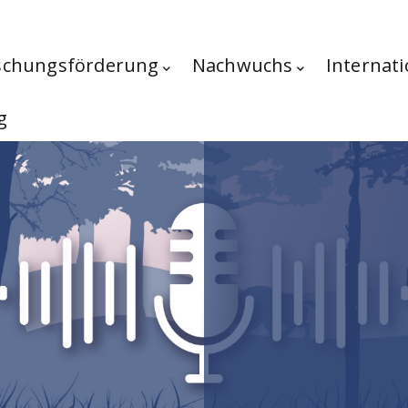
schungsförderung
Nachwuchs
Internati
g