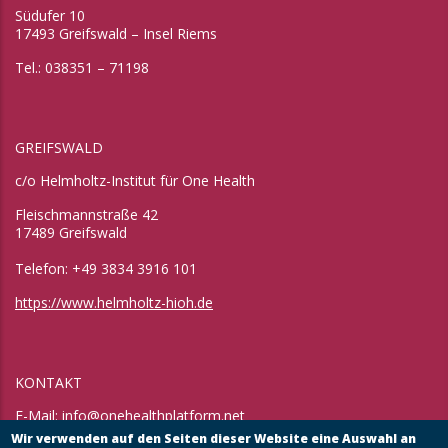
Südufer 10
17493 Greifswald – Insel Riems
Tel.: 038351 – 71198
GREIFSWALD
c/o Helmholtz-Institut für One Health
Fleischmannstraße 42
17489 Greifswald
Telefon: +49 3834 3916 101
https://www.helmholtz-hioh.de
KONTAKT
E-Mail:
info@onehealthplatform.net
Website: in Kürze
Wir verwenden auf den Seiten dieser Website eine Auswahl an