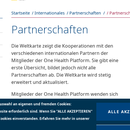
Pfadnavigation
Startseite
Internationales
Partnerschaften
Partnersc
Partnerschaften
Die Weltkarte zeigt die Kooperationen mit den
verschiedenen internationalen Partnern der
Mitglieder der One Health Platform. Sie gibt eine
erste Übersicht, bildet jedoch
nicht
alle
Partnerschaften ab. Die Weltkarte wird stetig
erweitert und aktualisiert.
Mitglieder der One Health Platform wenden sich
bezüglich der Ergänzung Ihrer Partnerschaften
Auswahl an eigenen und fremden Cookies:
an:
info@onehealthplatform.net
bsite erforderlich sind. Wenn Sie "ALLE AKZEPTIEREN"
ALLE AK
Cookies einverstanden. Erfahren Sie mehr in unserer