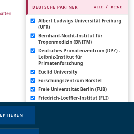
/
DEUTSCHE PARTNER
ALLE
KEINE
haften
Albert Ludwigs Universität Freiburg
(UFR)
Bernhard-Nocht-Institut für
Tropenmedizin (BNITM)
Deutsches Primatenzentrum (DPZ) -
Leibniz-Institut für
Primatenforschung
Euclid University
Forschungszentrum Borstel
Freie Universtität Berlin (FUB)
Friedrich-Loeffler-Institut (FLI)
Global Development Health
Research and Training PLC
ZEPTIEREN
Goethe-Universität Frankfurt am
Main