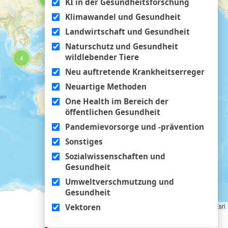
KI in der Gesundheitsforschung
Klimawandel und Gesundheit
Landwirtschaft und Gesundheit
Naturschutz und Gesundheit
wildlebender Tiere
4
Neu auftretende Krankheitserreger
Neuartige Methoden
One Health im Bereich der
öffentlichen Gesundheit
Pandemievorsorge und -prävention
Sonstiges
Sozialwissenschaften und
Gesundheit
Umweltverschmutzung und
Gesundheit
Leaflet
|
Tiles © Esri
Vektoren
Zurück