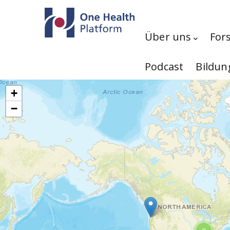
Direkt zum Inhalt
Hauptnavigation
Über uns
For
Podcast
Bildun
+
−