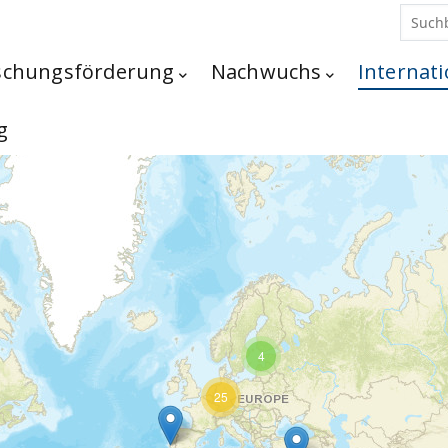
schungsförderung
Nachwuchs
Internati
g
4
25