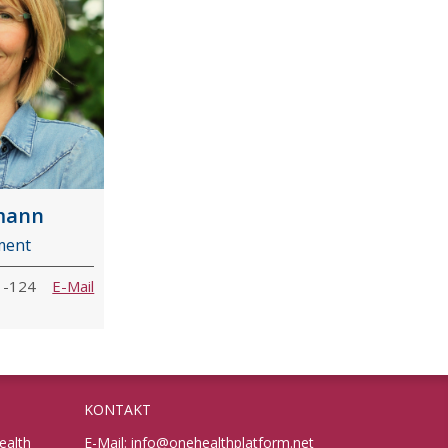
mann
ment
 -124
E-Mail
KONTAKT
ealth
E-Mail:
info@onehealthplatform.net