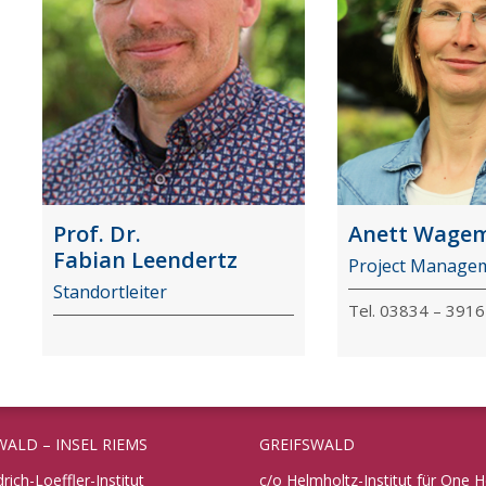
Prof. Dr.
Anett Wage
Fabian Leendertz
Project Manage
Standortleiter
Tel. 03834 – 3916
WALD – INSEL RIEMS
GREIFSWALD
drich-Loeffler-Institut
c/o Helmholtz-Institut für One H