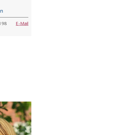
in
 198
E-Mail