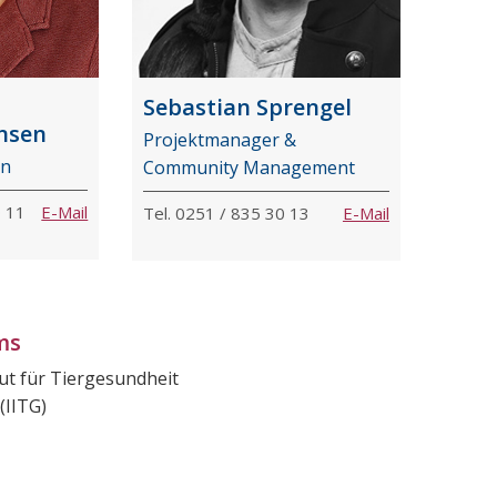
Sebastian Sprengel
ansen
Projektmanager &
in
Community Management
0 11
E-Mail
Tel. 0251 / 835 30 13
E-Mail
ms
tut für Tiergesundheit
(IITG)