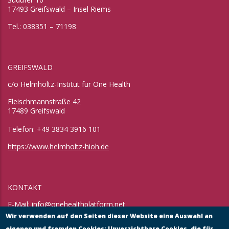
17493 Greifswald – Insel Riems
Tel.: 038351 – 71198
GREIFSWALD
c/o Helmholtz-Institut für One Health
Fleischmannstraße 42
17489 Greifswald
Telefon: +49 3834 3916 101
https://www.helmholtz-hioh.de
KONTAKT
E-Mail:
info@onehealthplatform.net
Website: in Kürze
Wir verwenden auf den Seiten dieser Website eine Auswahl an
Postadresse: siehe Standort Münster
eigenen und fremden Cookies: Unverzichtbare Cookies, die für