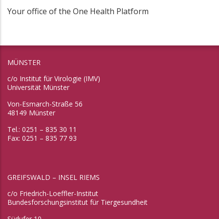
Your office of the One Health Platform
MÜNSTER
c/o Institut für Virologie (IMV)
Universität Münster
Von-Esmarch-Straße 56
48149 Münster
Tel.: 0251 – 835 30 11
Fax: 0251 – 835 77 93
GREIFSWALD – INSEL RIEMS
c/o Friedrich-Loeffler-Institut
Bundesforschungsinstitut für Tiergesundheit
Südufer 10