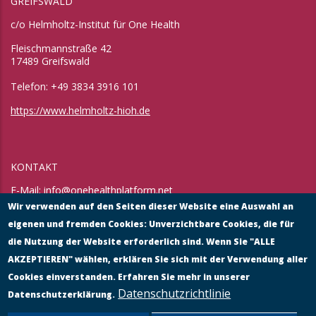
GREIFSWALD
c/o Helmholtz-Institut für One Health
Fleischmannstraße 42
17489 Greifswald
Telefon: +49 3834 3916 101
https://www.helmholtz-hioh.de
KONTAKT
E-Mail:
info@onehealthplatform.net
Website: in Kürze
Wir verwenden auf den Seiten dieser Website eine Auswahl an
Postadresse: siehe Standort Münster
eigenen und fremden Cookies: Unverzichtbare Cookies, die für
die Nutzung der Website erforderlich sind. Wenn Sie "ALLE
AKZEPTIEREN" wählen, erklären Sie sich mit der Verwendung aller
Cookies einverstanden. Erfahren Sie mehr in unserer
Datenschutzrichtlinie
Datenschutzerklärung.