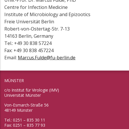
Univ.-Prof. Dr. Marcus Fulde, PhD
Centre for Infection Medicine
Institute of Microbiology and Epizootics
Freie Universität Berlin
Robert-von-Ostertag-Str. 7-13
14163 Berlin, Germany
Tel.: +49 30 838 57224
Fax: +49 30 838 457224
Email:
Marcus.Fulde@fu-berlin.de
MÜNSTER
c/o Institut für Virologie (IMV)
Universität Münster
Von-Esmarch-Straße 56
48149 Münster
Tel.: 0251 – 835 30 11
Fax: 0251 – 835 77 93