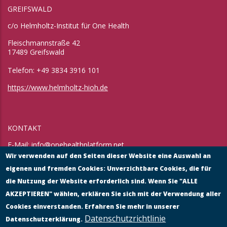
GREIFSWALD
c/o Helmholtz-Institut für One Health
Fleischmannstraße 42
17489 Greifswald
Telefon: +49 3834 3916 101
https://www.helmholtz-hioh.de
KONTAKT
E-Mail:
info@onehealthplatform.net
Website: in Kürze
Wir verwenden auf den Seiten dieser Website eine Auswahl an
Postadresse: siehe Standort Münster
eigenen und fremden Cookies: Unverzichtbare Cookies, die für
die Nutzung der Website erforderlich sind. Wenn Sie "ALLE
AKZEPTIEREN" wählen, erklären Sie sich mit der Verwendung aller
Cookies einverstanden. Erfahren Sie mehr in unserer
Datenschutzrichtlinie
Datenschutzerklärung.