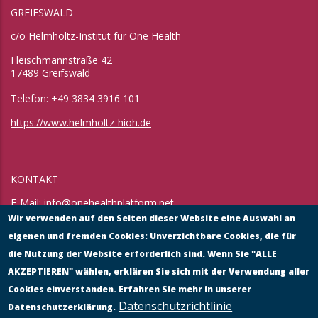
GREIFSWALD
c/o Helmholtz-Institut für One Health
Fleischmannstraße 42
17489 Greifswald
Telefon: +49 3834 3916 101
https://www.helmholtz-hioh.de
KONTAKT
E-Mail:
info@onehealthplatform.net
Website: in Kürze
Wir verwenden auf den Seiten dieser Website eine Auswahl an
Postadresse: siehe Standort Münster
eigenen und fremden Cookies: Unverzichtbare Cookies, die für
die Nutzung der Website erforderlich sind. Wenn Sie "ALLE
AKZEPTIEREN" wählen, erklären Sie sich mit der Verwendung aller
Cookies einverstanden. Erfahren Sie mehr in unserer
Datenschutzrichtlinie
Datenschutzerklärung.