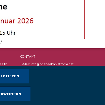
g/
KONTAKT
ealth
E-Mail:
info@onehealthplatform.net
Website: in Kürze
Postadresse: siehe Standort Münster
ZEPTIEREN
ERWEIGERN
Impressum
|
Datenschutz