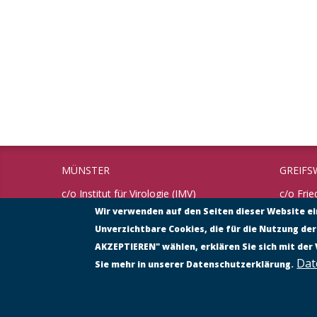
MÜNSTER
GREIFS
c/o Institut für Virologie (IMV)
c/o Frie
Universität Münster
Bundesfo
Wir verwenden auf den Seiten dieser Website e
Tierges
Unverzichtbare Cookies, die für die Nutzung der
Von-Esmarch-Straße 56
48149 Münster
Südufer
AKZEPTIEREN" wählen, erklären Sie sich mit der
17493 G
Dat
Sie mehr in unserer Datenschutzerklärung.
Tel.: 0251 – 835 30 11
Fax: 0251 – 835 77 93
Tel.: 0