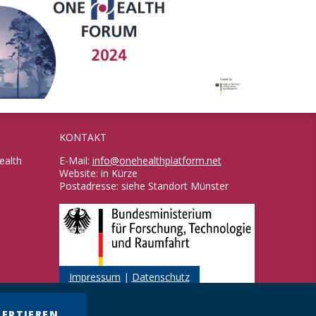
KONTAKT
ealth
E-Mail:
info@onehealthplatform.net
Website: in Kürze
Postadresse: siehe Standort Münster
Impressum
|
Datenschutz
ZEPTIEREN