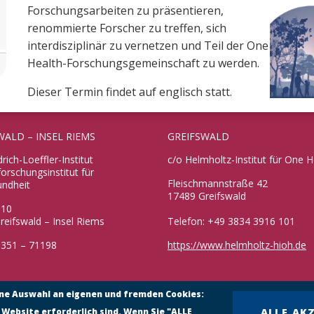
Forschungsarbeiten zu präsentieren,
renommierte Forscher zu treffen, sich
interdisziplinär zu vernetzen und Teil der One
Health-Forschungsgemeinschaft zu werden.
Dieser Termin findet auf englisch statt.
WALD – INSEL RIEMS
GREIFSWALD
drich-Loeffler-Institut
c/o Helmholtz-Institut für One H
rschungsinstitut für
Fleischmannstraße 42
undheit
17489 Greifswald
 10
reifswald – Insel Riems
Telefon: +49 3834 3916 101
38351 – 71198
https://www.helmholtz-hioh.de
ine Auswahl an eigenen und fremden Cookies:
 Website erforderlich sind. Wenn Sie "ALLE
ALLE AK