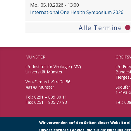
Mo., 05.10.2026 - 13:00
International One Health Symposium 2026
Alle Termine
MÜNSTER
GREIFS
c/o Institut für Virologie (IMV)
c/o Frie
Universität Münster
Bundesfo
Tierges
Von-Esmarch-Straße 56
48149 Münster
Südufer
17493 G
Tel.: 0251 – 835 30 11
Fax: 0251 – 835 77 93
Tel.: 0
Wir verwenden auf den Seiten dieser Website e
Unverzichtbare Cookies, die für die Nutzung der