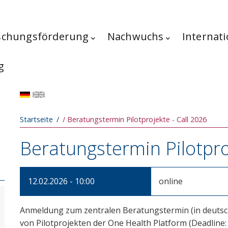
schungsförderung
Nachwuchs
Internati
g
Pfadnavigation
Startseite
Beratungstermin Pilotprojekte - Call 2026
Beratungstermin Pilotpro
12.02.2026 - 10:00
online
Anmeldung zum zentralen Beratungstermin (in deutsch
von Pilotprojekten der One Health Platform (Deadline: 