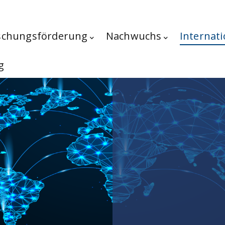
schungsförderung
Nachwuchs
Internati
g